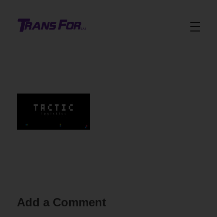
TransFor SAS
Transporte terrestre de Carga Seca y Refrigerada a Nivel Nacional y Urbano
Add a Comment