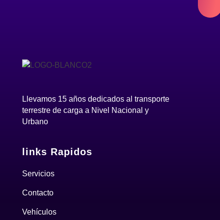
at
es
en
to
nu
se
Es
at
en
Llevamos 15 años dedicados al transporte
at
terrestre de carga a Nivel Nacional y
Urbano
links Rapidos
Servicios
Contacto
Vehículos