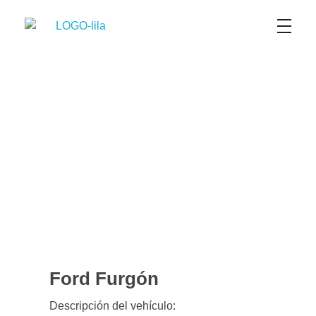
TransFor SAS
Transporte terrestre de Carga Seca y Refrigerada a Nivel Nacional y Urbano
Ford Furgón
Descripción del vehículo: